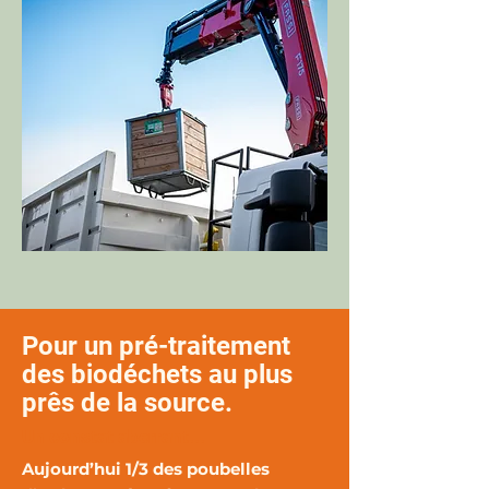
Pour un pré-traitement
des biodéchets au plus
prês de la source.
Un constat aberrant...
Aujourd’hui 1/3 des poubelles