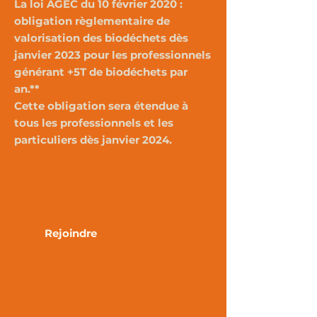
La loi AGEC du 10 février 2020 :
obligation règlementaire de
valorisation des biodéchets dès
janvier 2023 pour les professionnels
générant +5T de biodéchets par
an.**
Cette obligation sera étendue à
tous les professionnels et les
particuliers dès janvier 2024.
Complementerre 38 et le
Composteur Grutable sont sur Ideal
Co :
Rejoindre