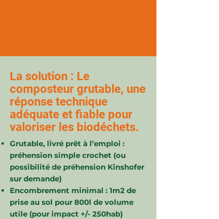
La solution : Le
composteur grutable, une
réponse technique
adéquate et fiable pour
valoriser les biodéchets.
Grutable, livré prêt à l’emploi :
préhension simple crochet (ou
possibilité de préhension Kinshofer
sur demande)
Encombrement minimal : 1m2 de
prise au sol pour 800l de volume
utile (pour impact +/- 250hab)