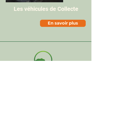
Les véhicules de Collecte
En savoir plus
Une question ?
Appelez-nous au :
06 49 27 55 17
ou envoyez-nous un message via
le formulaire de contact
Termes et conditions