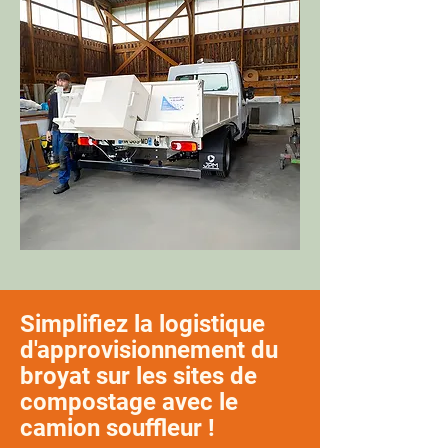
Simplifiez la logistique
d'approvisionnement du
broyat sur les sites de
compostage avec le
camion souffleur !