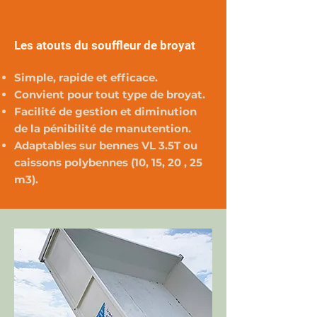
Les atouts du souffleur de broyat
Simple, rapide et efficace.
Convient pour tout type de broyat.
Facilité de gestion et diminution
de la pénibilité de manutention.
Adaptables sur bennes VL 3.5T ou
caissons polybennes (10, 15, 20 , 25
m3).