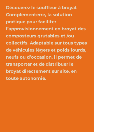
Découvrez le souffleur à broyat
Complementerre, la solution
pratique pour faciliter
l’approvisionnement en broyat des
composteurs grutables et /ou
collectifs. Adaptable sur tous types
de véhicules légers et poids lourds,
neufs ou d’occasion, il permet de
transporter et de distribuer le
broyat directement sur site, en
toute autonomie.