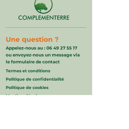
proposons une solution
adaptée à votre territoire.
Une question ?
Appelez-nous au :
06 49 27 55 17
ou envoyez-nous un message via
le formulaire de contact
Termes et conditions
Politique de confidentialité
Politique de cookies
Mentions légales
© 2023 par
Complementerre38