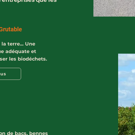
Grutable
la terre... Une
ue adéquate et
iser les biodéchets.
lus
ion de bacs, bennes