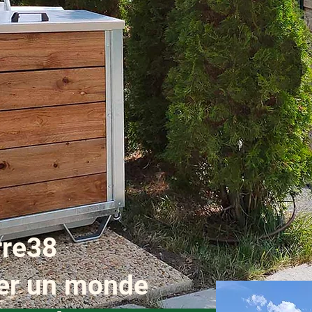
re38
éer un monde