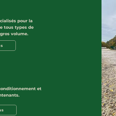
ialisés pour la
de tous types de
 gros volume.
us
onditionnement et
ntenants.
us