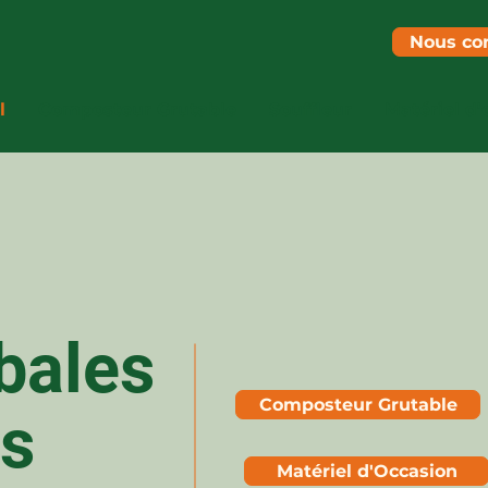
Nous co
l
Composteur Grutable
Souffleur
Matériel d'
bales
Composteur Grutable
es
Matériel d'Occasion