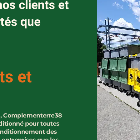
os clients et
tés que
ts et
20, Complementerre38
ditionné pour toutes
conditionnement des
 entreprises que les