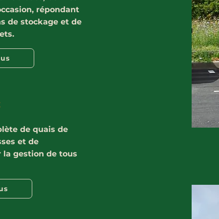
occasion, répondant
ns de stockage et de
ets.
lus
t
ète de quais de
sses et de
la gestion de tous
us