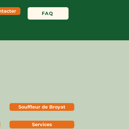
ntacter
FAQ
occasion
Services
A propos
Contact
Souffleur de Broyat
Services